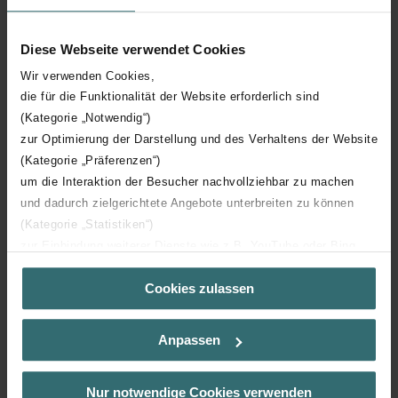
The very best in practical comfort
Diese Webseite verwendet Cookies
Option to be fitted with the open end on the left or
Wir verwenden Cookies,
right, ensuring flexibility
die für die Funktionalität der Website erforderlich sind
The hard-wearing stainless steel surface and the
(Kategorie „Notwendig“)
radiator’s ergonomic shape make cleaning quick and
zur Optimierung der Darstellung und des Verhaltens der Website
easy
(Kategorie „Präferenzen“)
Hand-polished stainless steel
um die Interaktion der Besucher nachvollziehbar zu machen
Available for operation on central heating system
und dadurch zielgerichtete Angebote unterbreiten zu können
(Kategorie „Statistiken“)
zur Einbindung weiterer Dienste wie z.B. YouTube oder Bing
(Kategorie „Marketing“)
Cookies zulassen
Über „Details zeigen“ bzw. die Datenschutzerklärung erhalten
Sie weitere Informationen. Durch die Auswahl der Kategorie
nehmen Sie die jeweiligen Cookies an oder lehnen sie ab. Bei
Anpassen
der Auswahl von „Statistiken“ willigen Sie ein, dass wir Ihren
Besuchsverlauf auf unserer Website verwenden, um Ihnen die
bestmögliche Nutzererfahrung zu ermöglichen und Ihnen
Downloads
Nur notwendige Cookies verwenden