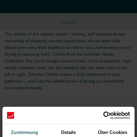
Benefits
The athlete of the radiator world – striking, self-assured design
consisting of elegantly curved round tubes whose open side
allows even very thick towels to be slid on as a convenient way of
drying or warming them. Chime from the Zehnder Studio
Collection: the round design version made of hand-polished, high-
quality stainless steel; can be installed with the open end on the
left or right. Zehnder Chime makes a bold statement in your
bathroom – and has the added bonus of giving you beautifully
pre-warmed towels.
Benefits
Zustimmung
Details
Über Cookies