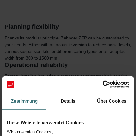
Planning flexibility
Thanks its modular principle, Zehnder ZFP can be customised to
your needs. Either with an acoustic version to reduce noise levels,
various suspension kits for different ceiling types or an adapted
width from 300 to 1500 mm.
Operational reliability
Factory-installed insulation guarantees consistently high heating
performance. The galvanization of all product components
provides corrosion resistance when cooling.
Zustimmung
Details
Über Cookies
Diese Webseite verwendet Cookies
Wir verwenden Cookies,