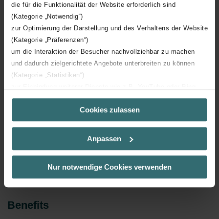
die für die Funktionalität der Website erforderlich sind
(Kategorie „Notwendig“)
zur Optimierung der Darstellung und des Verhaltens der Website
(Kategorie „Präferenzen“)
um die Interaktion der Besucher nachvollziehbar zu machen
und dadurch zielgerichtete Angebote unterbreiten zu können
(Kategorie „Statistiken“)
zur Einbindung weiterer Dienste wie z.B. YouTube oder Bing
(Kategorie „Marketing“)
Cookies zulassen
Über „Details zeigen“ bzw. die Datenschutzerklärung erhalten
Sie weitere Informationen. Durch die Auswahl der Kategorie
nehmen Sie die jeweiligen Cookies an oder lehnen sie ab. Bei
Anpassen
der Auswahl von „Statistiken“ willigen Sie ein, dass wir Ihren
Besuchsverlauf auf unserer Website verwenden, um Ihnen die
bestmögliche Nutzererfahrung zu ermöglichen und Ihnen
Nur notwendige Cookies verwenden
maßgeschneiderte Informationen basierend auf Ihren Interessen
zur Verfügung zu stellen. Alle Einwilligungen können Sie
selbstverständlich über einen Link in der Datenschutzerklärung
Benefits
widerrufen.