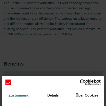
The Focus 200 comfort ventilation unit was specially developed
for use in demanding residential and commercial buildings. It
guarantees comfort ventilation paired with user-friendly operation
and the highest energy efficiency. The various installation options
and different models allow it to be flexibly incorporated into
building services. The comfort ventilation unit moves a maximum
of 200 m³/h at an external pressure of 150 Pa.
Benefits
Comfort ventilation up to 200 m³/h
Passive house–certified heat output of 91%. Excellent
Zustimmung
Details
Über Cookies
energy efficiency of 0.31 Wh/m³ thanks to EC radial
fans