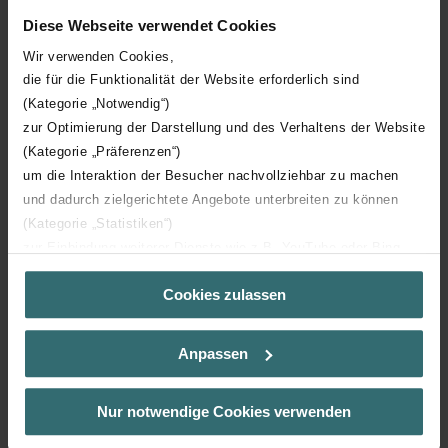
Fans with constant volume flow control and balancing
Diese Webseite verwendet Cookies
Frost protection function: Efficient even at low
temperatures
Wir verwenden Cookies,
die für die Funktionalität der Website erforderlich sind
Filter replacement indicator
(Kategorie „Notwendig“)
Fast, safe installation and maintenance
zur Optimierung der Darstellung und des Verhaltens der Website
Time- or sensor-controlled automatic functions
(Kategorie „Präferenzen“)
Electrical and hot water reheater integration possible
um die Interaktion der Besucher nachvollziehbar zu machen
und dadurch zielgerichtete Angebote unterbreiten zu können
(Kategorie „Statistiken“)
zur Einbindung weiterer Dienste wie z.B. YouTube oder Bing
(Kategorie „Marketing“)
Cookies zulassen
Über „Details zeigen“ bzw. die Datenschutzerklärung erhalten
Sie weitere Informationen. Durch die Auswahl der Kategorie
nehmen Sie die jeweiligen Cookies an oder lehnen sie ab. Bei
Anpassen
der Auswahl von „Statistiken“ willigen Sie ein, dass wir Ihren
Downloads
Besuchsverlauf auf unserer Website verwenden, um Ihnen die
bestmögliche Nutzererfahrung zu ermöglichen und Ihnen
Nur notwendige Cookies verwenden
loading...
maßgeschneiderte Informationen basierend auf Ihren Interessen