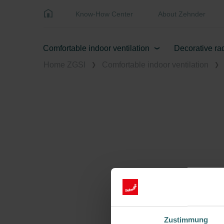
Know-How Center
About Zehnder
Comfortable indoor ventilation
Decorative ra
Home ZGSI
Comfortable indoor ventilation
Zustimmung