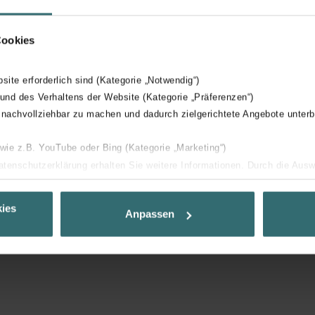
Cookies
bsite erforderlich sind (Kategorie „Notwendig“)
 und des Verhaltens der Website (Kategorie „Präferenzen“)
 nachvollziehbar zu machen und dadurch zielgerichtete Angebote unterb
 wie z.B. YouTube oder Bing (Kategorie „Marketing“)
Datenschutzerklärung erhalten Sie weitere Informationen. Durch die Aus
ehnen sie ab. Bei der Auswahl von „Statistiken“ willigen Sie ein, dass w
Ihnen die bestmögliche Nutzererfahrung zu ermöglichen und Ihnen maß
ies
Anpassen
ur Verfügung zu stellen. Alle Einwilligungen können Sie selbstverständli
.
nder Group
cy
clarations de confidentialité