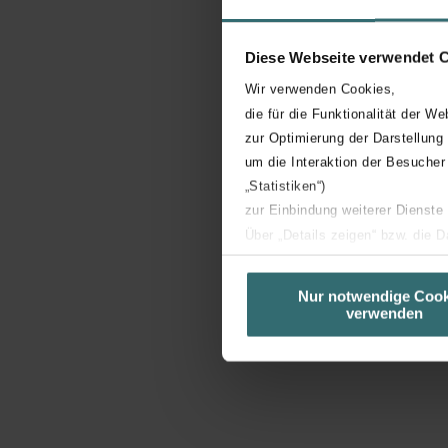
Diese Webseite verwendet 
Wir verwenden Cookies,
die für die Funktionalität der We
zur Optimierung der Darstellung
um die Interaktion der Besucher
„Statistiken“)
zur Einbindung weiterer Dienste
Über „Details zeigen“ bzw. die 
die jeweiligen Cookies an oder l
unserer Website verwenden, um 
Nur notwendige Cook
verwenden
basierend auf Ihren Interessen z
Datenschutzerklärung widerrufen
Datenschutzerklärung der Zeh
Zehnder Group AG: Data Priva
Zehnder Group België nv/sa: Dé