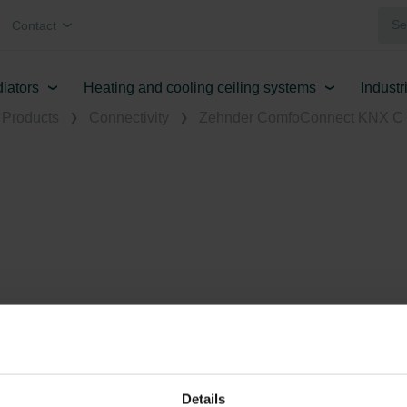
Contact
diators
Heating and cooling ceiling systems
Industr
Products
Connectivity
Zehnder ComfoConnect KNX C
Details